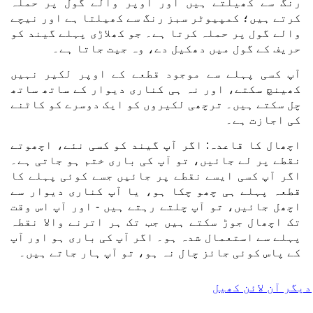
رنگ سے کھیلتے ہیں اور اوپر والے گول پر حملہ
کرتے ہیں؛ کمپیوٹر سبز رنگ سے کھیلتا ہے اور نیچے
والے گول پر حملہ کرتا ہے۔ جو کھلاڑی پہلے گیند کو
حریف کے گول میں دھکیل دے، وہ جیت جاتا ہے۔
آپ کسی پہلے سے موجود قطعے کے اوپر لکیر نہیں
کھینچ سکتے، اور نہ ہی کناری دیوار کے ساتھ ساتھ
چل سکتے ہیں۔ ترچھی لکیروں کو ایک دوسرے کو کاٹنے
کی اجازت ہے۔
اچھال کا قاعدہ: اگر آپ گیند کو کسی نئے، اچھوتے
نقطے پر لے جائیں، تو آپ کی باری ختم ہو جاتی ہے۔
اگر آپ کسی ایسے نقطے پر جائیں جسے کوئی پہلے کا
قطعہ پہلے ہی چھو چکا ہو، یا آپ کناری دیوار سے
اچھل جائیں، تو آپ چلتے رہتے ہیں - اور آپ اس وقت
تک اچھال جوڑ سکتے ہیں جب تک ہر اترنے والا نقطہ
پہلے سے استعمال شدہ ہو۔ اگر آپ کی باری ہو اور آپ
کے پاس کوئی جائز چال نہ ہو، تو آپ ہار جاتے ہیں۔
دیگر آن لائن کھیل