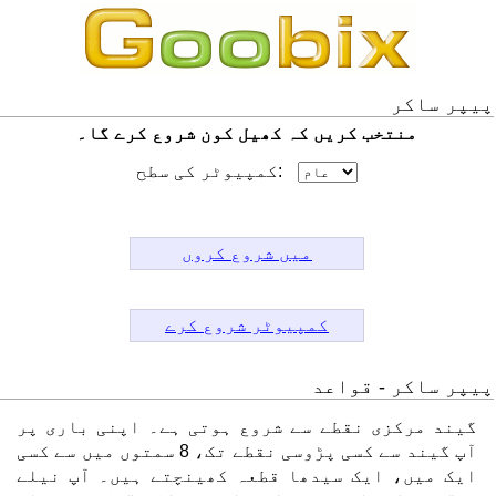
پیپر ساکر
منتخب کریں کہ کھیل کون شروع کرے گا۔
کمپیوٹر کی سطح:
میں شروع کروں
کمپیوٹر شروع کرے
پیپر ساکر - قواعد
گیند مرکزی نقطے سے شروع ہوتی ہے۔ اپنی باری پر
آپ گیند سے کسی پڑوسی نقطے تک، 8 سمتوں میں سے کسی
ایک میں، ایک سیدھا قطعہ کھینچتے ہیں۔ آپ نیلے